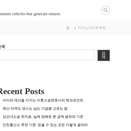
tment vehicles that generate returns.
홈
카지노사이트추천
검색
검
색
Recent Posts
아이와 재산을 지키는 이혼소송변호사의 체크포인트
예산 아껴도 센스는 남는 기념품 고르는 법
상간녀소송 위자료, 실제 판례로 본 금액 범위와 기준
인천흥신소 추천 기준: 믿을 수 있는 곳은 이렇게 골라라