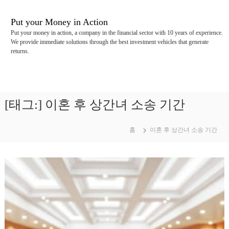
콘
텐
Put your Money in Action
츠
Put your money in action, a company in the financial sector with 10 years of experience.
로
We provide immediate solutions through the best investment vehicles that generate
바
returns.
로
가
기
[태그:]
이혼 후 상간녀 소송 기간
홈
이혼 후 상간녀 소송 기간