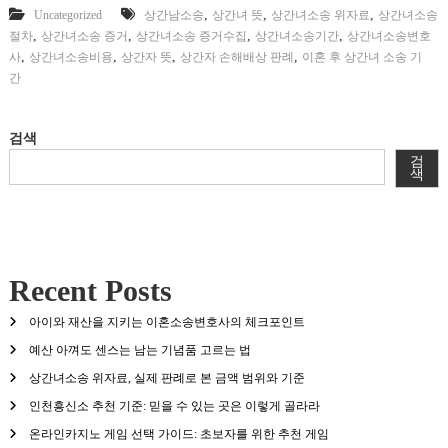
,
,
,
Uncategorized
상간남소송
상간녀 뜻
상간녀소송 위자료
상간녀소송
,
,
,
,
절차
상간녀소송 증거
상간녀소송 증거수집
상간녀소송기간
상간녀소송변호
,
,
,
,
사
상간녀소송비용
상간자 뜻
상간자 손해배상 판례
이혼 후 상간녀 소송 기
간
검색
검
색
Recent Posts
아이와 재산을 지키는 이혼소송변호사의 체크포인트
예산 아껴도 센스는 남는 기념품 고르는 법
상간녀소송 위자료, 실제 판례로 본 금액 범위와 기준
인천흥신소 추천 기준: 믿을 수 있는 곳은 이렇게 골라라
온라인카지노 게임 선택 가이드: 초보자를 위한 추천 게임