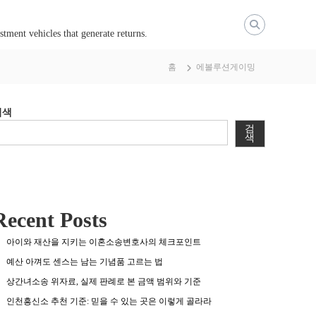
tment vehicles that generate returns.
홈
에볼루션게이밍
검색
검
색
Recent Posts
아이와 재산을 지키는 이혼소송변호사의 체크포인트
예산 아껴도 센스는 남는 기념품 고르는 법
상간녀소송 위자료, 실제 판례로 본 금액 범위와 기준
인천흥신소 추천 기준: 믿을 수 있는 곳은 이렇게 골라라