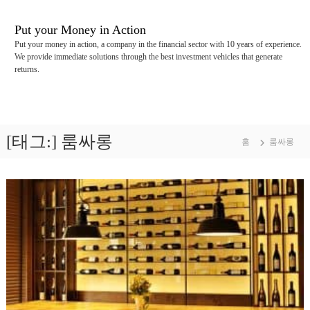
콘
텐
Put your Money in Action
츠
Put your money in action, a company in the financial sector with 10 years of experience.
로
We provide immediate solutions through the best investment vehicles that generate
바
returns.
로
가
기
[태그:]
룸싸롱
홈
룸싸롱